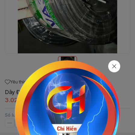
Yêu thích
Dây Đơn Nhôm 40/10_A (Đen) Thăng Long
3.020đ
Số lượng