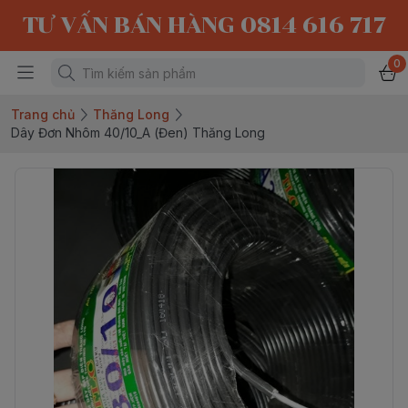
TƯ VẤN BÁN HÀNG 0814 616 717
0
Trang chủ
Thăng Long
Dây Đơn Nhôm 40/10_A (Đen) Thăng Long