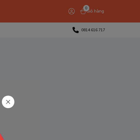
0
Giỏ hàng
0814 616 717