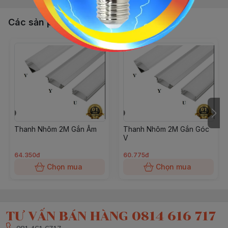
Các sản phẩm, dịch vụ khác
Thanh Nhôm 2M Gắn Âm
Thanh Nhôm 2M Gắn Góc
V
64.350đ
60.775đ
Chọn mua
Chọn mua
TƯ VẤN BÁN HÀNG 0814 616 717