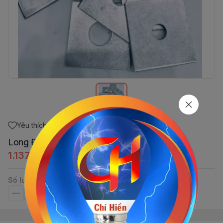
Yêu thích
Long Đền Vuông 16x
1.137,5đ
Số lượng