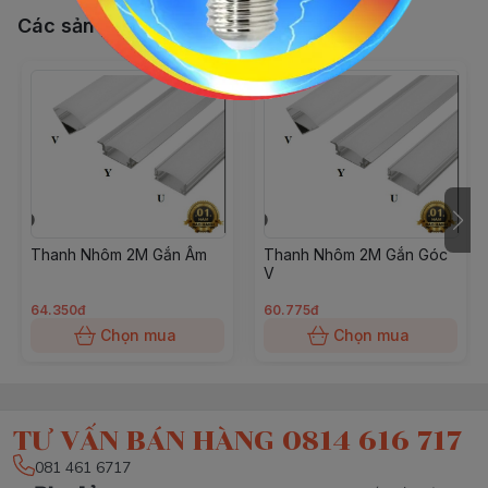
Các sản phẩm, dịch vụ khác
Thanh Nhôm 2M Gắn Âm
Thanh Nhôm 2M Gắn Góc
V
64.350đ
60.775đ
Chọn mua
Chọn mua
TƯ VẤN BÁN HÀNG 0814 616 717
081 461 6717