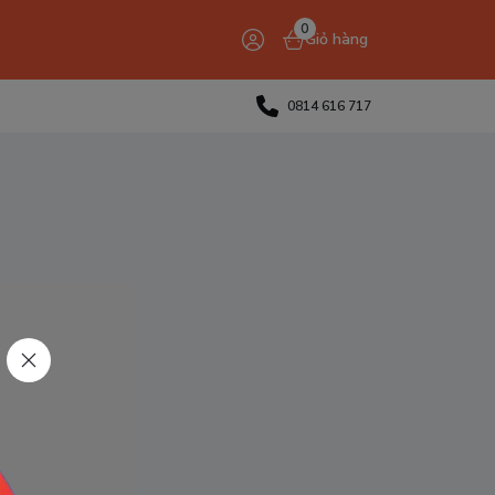
0
Giỏ hàng
0814 616 717