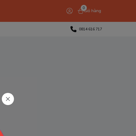
0
Giỏ hàng
0814 616 717