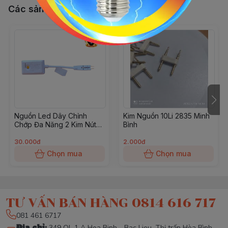
Các sản phẩm, dịch vụ khác
Nguồn Led Dây Chỉnh
Kim Nguồn 10Li 2835 Minh
Chớp Đa Năng 2 Kim Nút
Bình
Vàng
30.000đ
2.000đ
Chọn mua
Chọn mua
TƯ VẤN BÁN HÀNG 0814 616 717
081 461 6717
Địa chỉ
:
349 QL 1 A Hoa Binh - Bac Lieu, Thị trấn Hòa Bình,