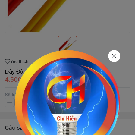
Yêu thích
Dây Đôi VCmd 2x0.5 VIỆT THÁI
4.500đ
Số lượng
Các sản phẩm, dịch vụ khác