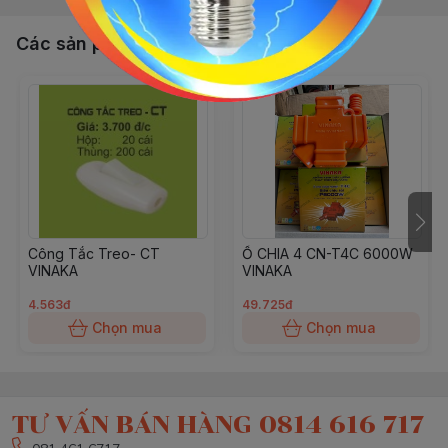
Các sản phẩm, dịch vụ khác
Công Tắc Treo- CT
Ổ CHIA 4 CN-T4C 6000W
VINAKA
VINAKA
4.563đ
49.725đ
Chọn mua
Chọn mua
TƯ VẤN BÁN HÀNG 0814 616 717