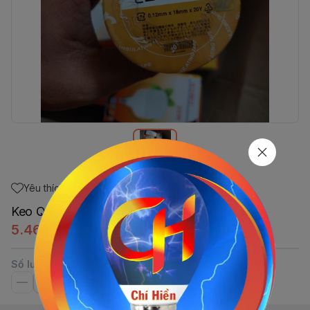
Yêu thích
Keo Quấn Điện CC - 20y JAPAN
5.460đ
Số lượng