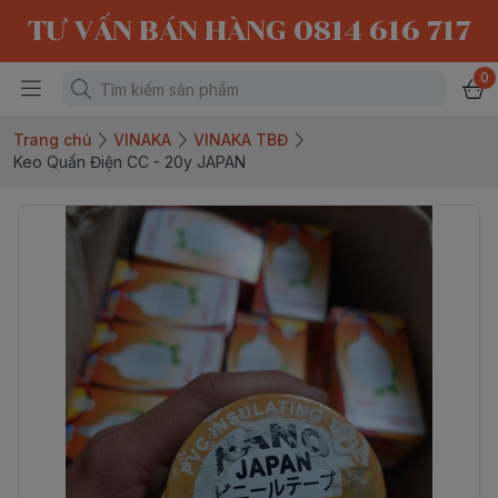
TƯ VẤN BÁN HÀNG 0814 616 717
0
Trang chủ
VINAKA
VINAKA TBĐ
Keo Quấn Điện CC - 20y JAPAN